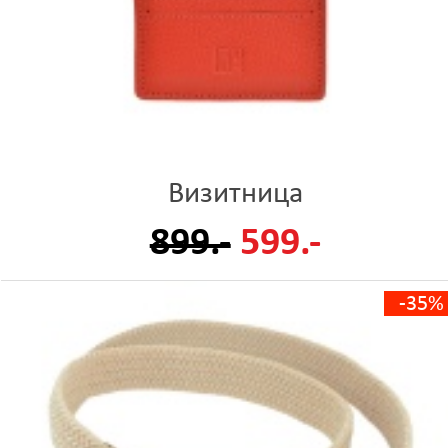
Визитница
899.-
599.-
-35%