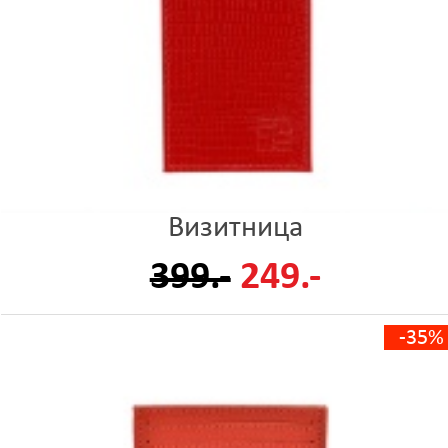
Визитница
399.-
249.-
-35%