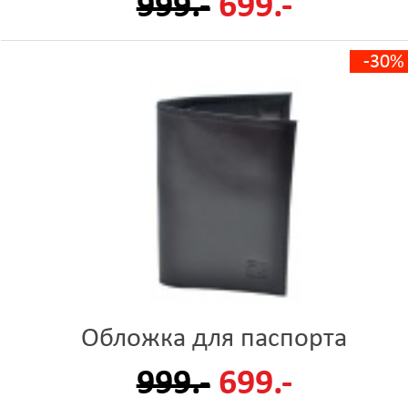
999.-
699.-
-30%
Обложка для паспорта
999.-
699.-