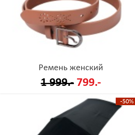
Ремень женский
1 999.-
799.-
-50%