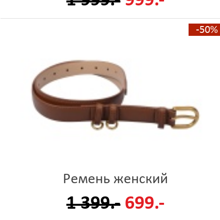
1 999.-
999.-
-50%
Ремень женский
1 399.-
699.-