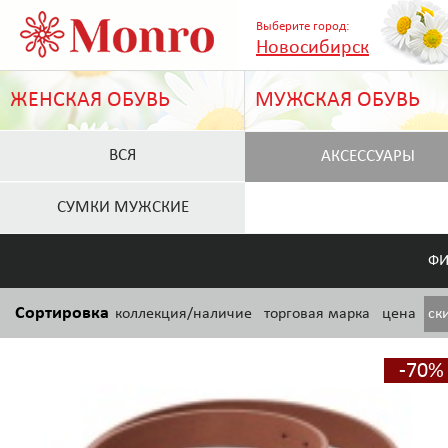
Выберите город:
Новосибирск
ЖЕНСКАЯ ОБУВЬ
МУЖСКАЯ ОБУВЬ
ВСЯ
АКСЕССУАРЫ
СУМКИ МУЖСКИЕ
ФИ
Сортировка
коллекция/наличие
торговая марка
цена
ск
-70%