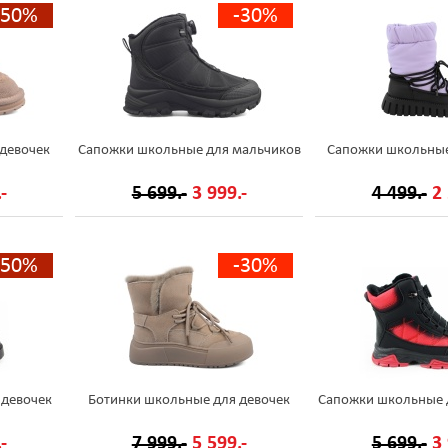
-50%
-30%
девочек
Сапожки школьные для мальчиков
Сапожки школьные
-
5 699.-
3 999.-
4 499.-
2 
-50%
-30%
 девочек
Ботинки школьные для девочек
Сапожки школьные 
-
7 999.-
5 599.-
5 699.-
3 