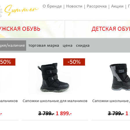
О бренде
Новости
Рассрочка
Акции
Франчайзинг
Оставить отзыв
Статьи
ЖСКАЯ ОБУВЬ
ДЕТСКАЯ ОБУ
ция/наличие
торговая марка
цена
скидка
-50%
-50%
мальчиков
Сапожки школьные для мальчиков
Сапожки школьные 
-
3 799.-
1 899.-
3 799.-
1 