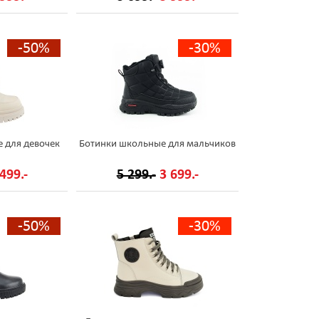
-50%
-30%
 для девочек
Ботинки школьные для мальчиков
499.-
5 299.-
3 699.-
-50%
-30%