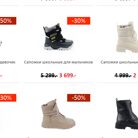
-50%
-30%
девочек
Сапожки школьные для мальчиков
Сапожки школьные
-
5 299.-
3 699.-
4 999.-
2 
-30%
-50%