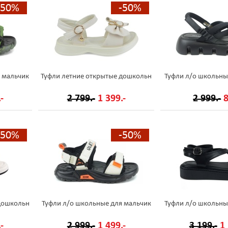
-50%
-50%
 мальчик
Туфли летние открытые дошкольн
Туфли л/о школьны
-
2 799.-
1 399.-
2 999.-
8
-50%
-50%
 дошкольн
Туфли л/о школьные для мальчик
Туфли л/о школьны
-
2 999.-
1 499.-
3 199.-
1 