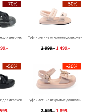
-70%
-50%
е для девочек
Туфли летние открытые дошкольн
99.-
2 999.-
1 499.-
-50%
-30%
е для девочек
Туфли летние открытые дошкольн
599.-
2 699.-
1 899.-