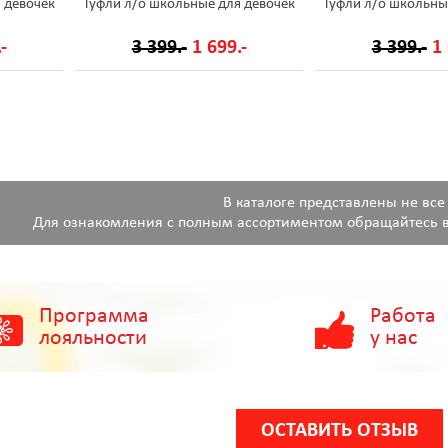
 девочек
Туфли л/о школьные для девочек
Туфли л/о школьны
-
3 399.-
1 699.-
3 399.-
1 
В каталоге представлены не все
Для ознакомления с полным ассортиментом обращайтесь в
Программа
Работа
лояльности
у нас
ОСТАВИТЬ ОТЗЫВ