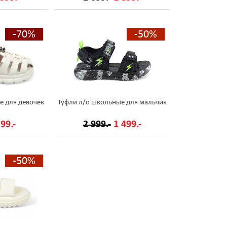
-70%
-50%
е для девочек
Туфли л/о школьные для мальчик
99.-
2 999.-
1 499.-
-50%