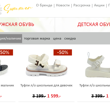
О бренде
Новости
Рассрочка
Акции
Франчайзинг
Оставить отзыв
Статьи
ЖСКАЯ ОБУВЬ
ДЕТСКАЯ ОБУ
ция/наличие
торговая марка
цена
скидка
-50%
-50%
 мальчик
Туфли л/о школьные для девочек
Туфли л/о школьны
-
3 199.-
1 599.-
3 399.-
1 