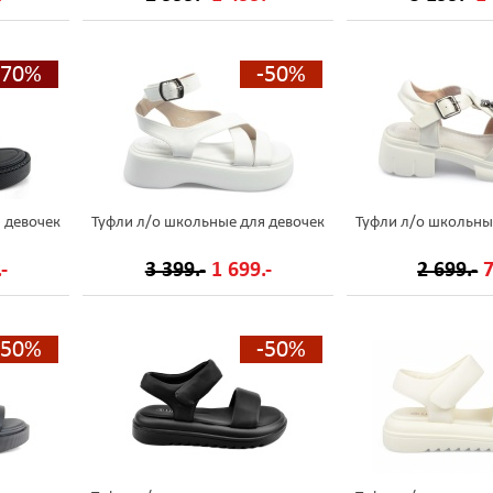
-70%
-50%
 девочек
Туфли л/о школьные для девочек
Туфли л/о школьны
-
3 399.-
1 699.-
2 699.-
7
-50%
-50%