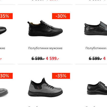
-35%
-30%
кие
Полуботинки мужские
Полуботинки
-
6 599.-
4 599.-
6 599.-
4 
-30%
-35%