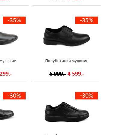
-35%
-35%
 мужские
Полуботинки мужские
299.-
6 999.-
4 599.-
-30%
-30%