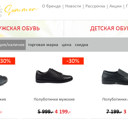
О бренде
Новости
Рассрочка
Акции
Франчайзинг
Оставить отзыв
Статьи
ЖСКАЯ ОБУВЬ
ДЕТСКАЯ ОБУ
ция/наличие
торговая марка
цена
скидка
-30%
-30%
кие
Полуботинки мужские
Полуботинки
-
5 999.-
4 199.-
7 199.-
3 