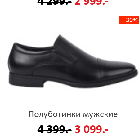
4 299.-
2 999.-
-30%
Полуботинки мужские
4 399.-
3 099.-