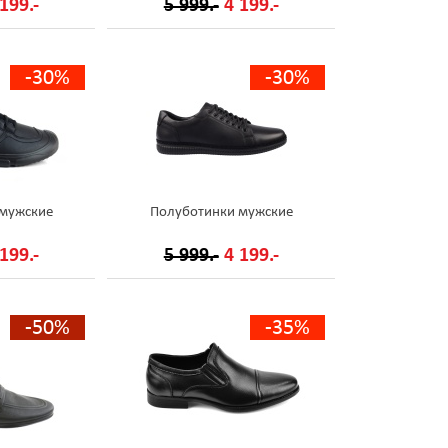
199.-
5 999.-
4 199.-
-30%
-30%
 мужские
Полуботинки мужские
199.-
5 999.-
4 199.-
-50%
-35%