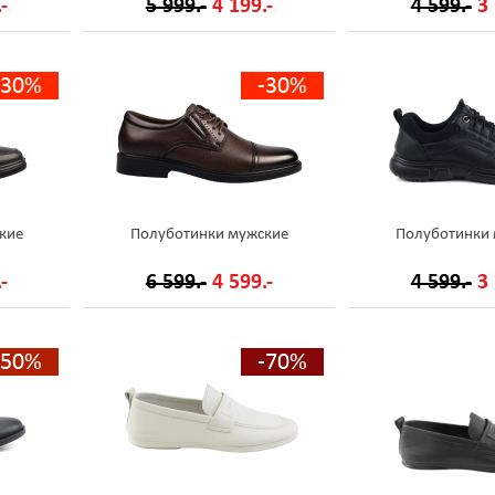
-
5 999.-
4 199.-
4 599.-
3 
-30%
-30%
кие
Полуботинки мужские
Полуботинки
-
6 599.-
4 599.-
4 599.-
3 
-50%
-70%