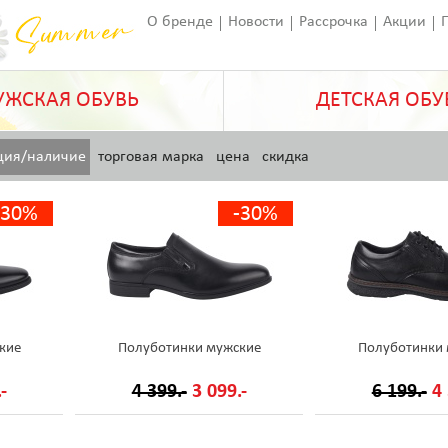
О бренде
Новости
Рассрочка
Акции
Франчайзинг
Оставить отзыв
Статьи
ЖСКАЯ ОБУВЬ
ДЕТСКАЯ ОБУ
ция/наличие
торговая марка
цена
скидка
-30%
-30%
кие
Полуботинки мужские
Полуботинки
-
4 399.-
3 099.-
6 199.-
4 