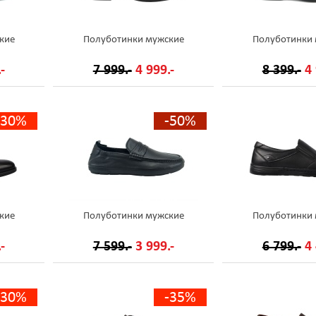
кие
Полуботинки мужские
Полуботинки
-
7 999.-
4 999.-
8 399.-
4 
-30%
-50%
кие
Полуботинки мужские
Полуботинки
-
7 599.-
3 999.-
6 799.-
4 
-30%
-35%