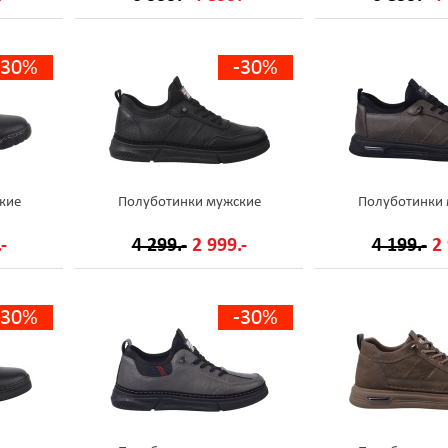
-30%
-30%
кие
Полуботинки мужские
Полуботинки
-
4 299.-
2 999.-
4 199.-
2 
-30%
-30%