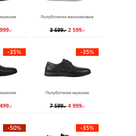
 мужские
Полуботинки мальчиковые
999.-
3 699.-
2 599.-
-35%
-35%
 мужские
Полуботинки мужские
499.-
7 599.-
4 999.-
-50%
-35%