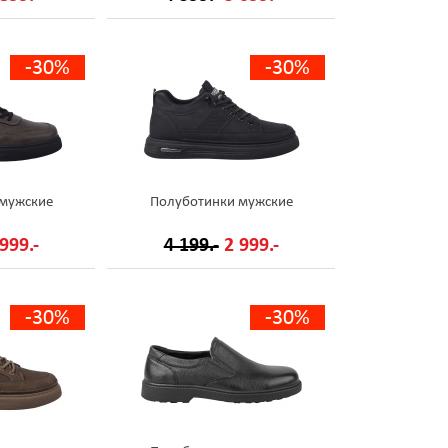
-30%
-30%
 мужские
Полуботинки мужские
999.-
4 199.-
2 999.-
-30%
-30%