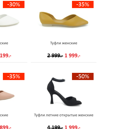
-30%
-35%
ские
Туфли женские
199.-
2 999.-
1 999.-
-35%
-50%
ские
Туфли летние открытые женские
899.-
4 199.-
1 999.-