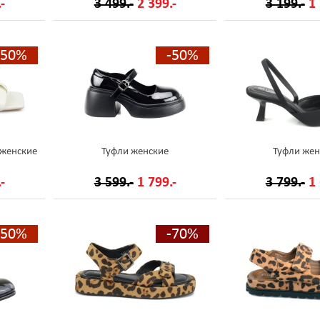
-
3 499.-
2 399.-
3 199.-
1 
-50%
-50%
 женские
Туфли женские
Туфли жен
-
3 599.-
1 799.-
3 799.-
1 
-50%
-70%