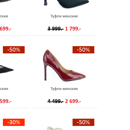
ские
Туфли женские
699.-
3 999.-
1 799.-
-50%
-50%
ские
Туфли женские
599.-
4 499.-
2 699.-
-30%
-50%