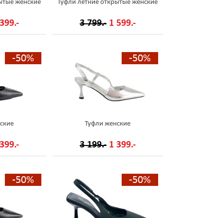
ытые женские
Туфли летние открытые женские
399.-
3 799.-
1 599.-
-50%
-50%
ские
Туфли женские
399.-
3 199.-
1 399.-
-50%
-50%