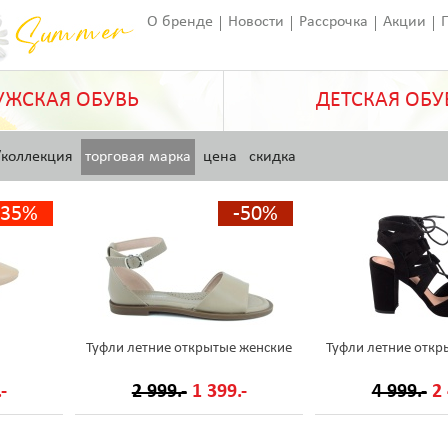
О бренде
Новости
Рассрочка
Акции
Франчайзинг
Оставить отзыв
Статьи
ЖСКАЯ ОБУВЬ
ДЕТСКАЯ ОБУ
/коллекция
торговая марка
цена
скидка
-35%
-50%
Туфли летние открытые женские
Туфли летние откр
-
2 999.-
1 399.-
4 999.-
2 