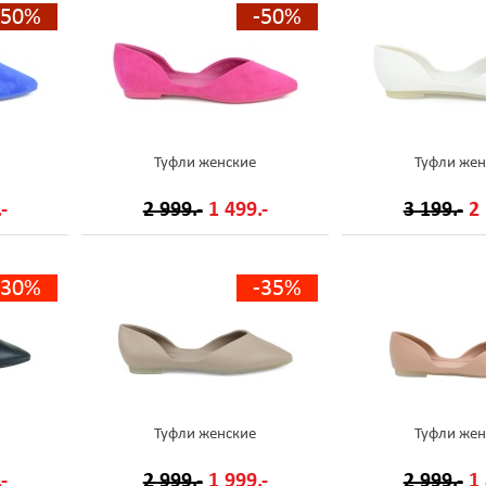
-50%
-50%
Туфли женские
Туфли жен
-
2 999.-
1 499.-
3 199.-
2 
-30%
-35%
Туфли женские
Туфли жен
-
2 999.-
1 999.-
2 999.-
1 