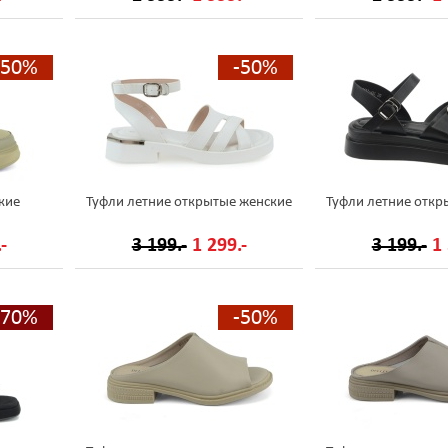
-50%
-50%
кие
Туфли летние открытые женские
Туфли летние откр
-
3 199.-
1 299.-
3 199.-
1 
-70%
-50%