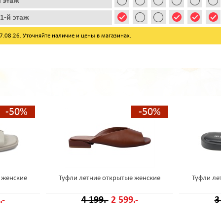
й этаж
1-й этаж
08.26. Уточняйте наличие и цены в магазинах.
-50%
-50%
 женские
Туфли летние открытые женские
Туфли ле
.-
4 199.-
2 599.-
3