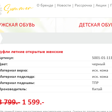
О бренде
Новости
Рассрочка
Акции
Франчайзинг
Оставить отзыв
Статьи
ЖСКАЯ ОБУВЬ
ДЕТСКАЯ ОБУ
Туфли летние открытые женские
Артикул:
5001-01-11
Цвет:
черный
Материал верха:
иск. кожа
Материал подклада:
иск. кожа
Материал подошвы:
ТПР
Производитель:
Китай
3 799.-
1 599.-
 На данный товар предоставлена максимальная скидка. Скидки по другим акциям и ди