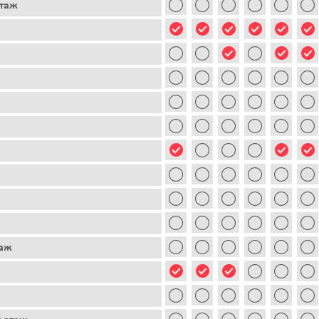
этаж
таж