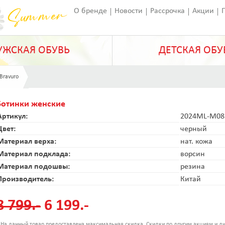
О бренде
Новости
Рассрочка
Акции
Франчайзинг
Оставить отзыв
Статьи
ЖСКАЯ ОБУВЬ
ДЕТСКАЯ ОБУ
 Bravuro
Ботинки женские
Артикул:
2024ML-M08
Цвет:
черный
Материал верха:
нат. кожа
Материал подклада:
ворсин
Материал подошвы:
резина
Производитель:
Китай
8 799.-
6 199.-
 На данный товар предоставлена максимальная скидка. Скидки по другим акциям и ди