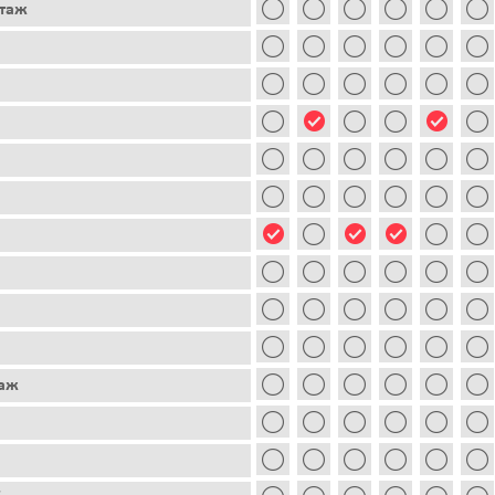
этаж
таж