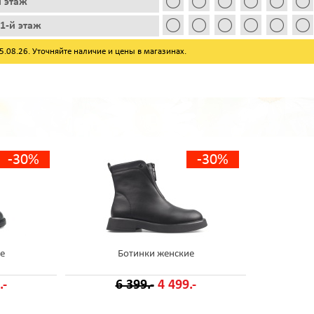
й этаж
1-й этаж
08.26. Уточняйте наличие и цены в магазинах.
-30%
-30%
е
Ботинки женские
.-
6 399.-
4 499.-