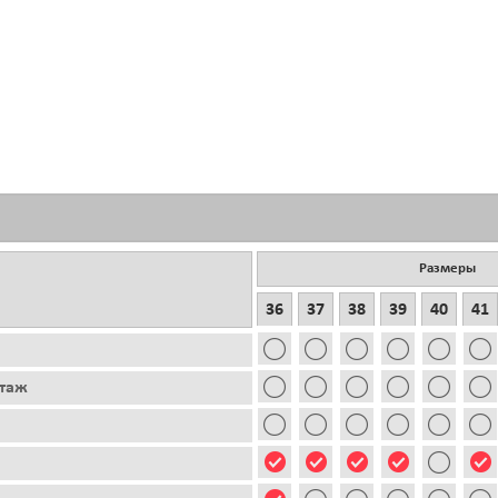
Размеры
36
37
38
39
40
41
этаж