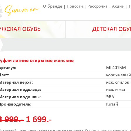
О бренде
Новости
Рассрочка
Акции
Франчайзинг
Оставить отзыв
Статьи
ЖСКАЯ ОБУВЬ
ДЕТСКАЯ ОБУ
Туфли летние открытые женские
Артикул:
ML401BM
Цвет:
коричневый
Материал верха:
иск. спилок
Материал подклада:
иск. кожа
Материал подошвы:
ЭВА
Производитель:
Китай
3 999.-
1 699.-
 На данный товар предоставлена максимальная скидка. Скидки по другим акциям и ди