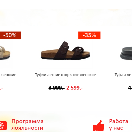
-50%
-35%
 женские
Туфли летние открытые женские
Туфли ле
.-
3 999.-
2 599.-
4
Программа
Работа
лояльности
у нас