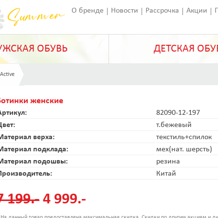
О бренде
Новости
Рассрочка
Акции
Франчайзинг
Оставить отзыв
Статьи
ЖСКАЯ ОБУВЬ
ДЕТСКАЯ ОБУ
 Active
Ботинки женские
Артикул:
82090-12-197
Цвет:
т.бежевый
Материал верха:
текстиль+спилок
Материал подклада:
мех(нат. шерсть)
Материал подошвы:
резина
Производитель:
Китай
7 199.-
4 999.-
 На данный товар предоставлена максимальная скидка. Скидки по другим акциям и ди