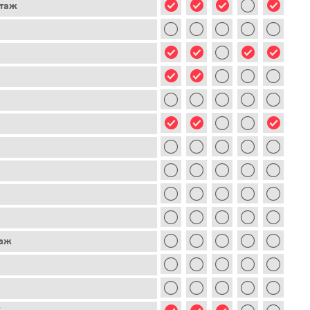
этаж
таж