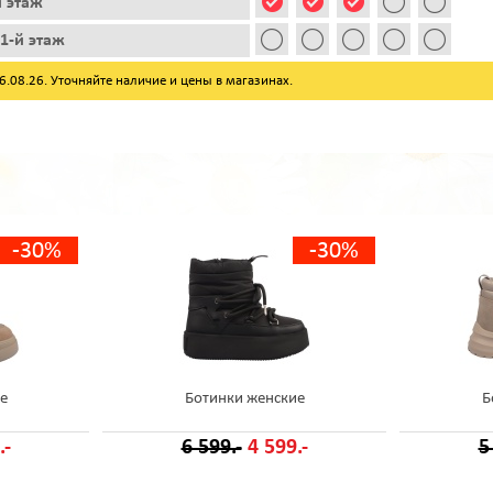
й этаж
1-й этаж
08.26. Уточняйте наличие и цены в магазинах.
-30%
-30%
е
Ботинки женские
Б
.-
6 599.-
4 599.-
5