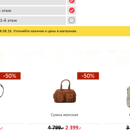
й этаж
1-й этаж
08.26. Уточняйте наличие и цены в магазинах.
-50%
-50%
Сумка женская
.-
4 799.-
2 399.-
3