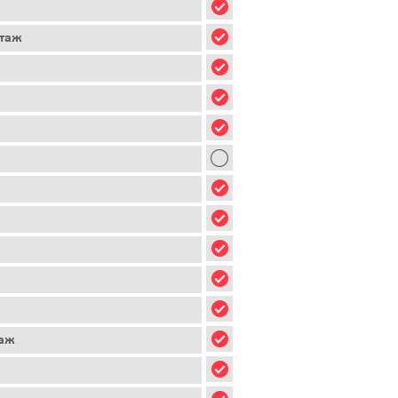
этаж
таж