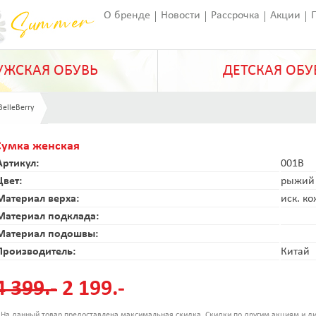
О бренде
Новости
Рассрочка
Акции
Франчайзинг
Оставить отзыв
Статьи
ЖСКАЯ ОБУВЬ
ДЕТСКАЯ ОБУ
BelleBerry
Сумка женская
Артикул:
001B
Цвет:
рыжий
Материал верха:
иск. к
Материал подклада:
Материал подошвы:
Производитель:
Китай
4 399.-
2 199.-
 На данный товар предоставлена максимальная скидка. Скидки по другим акциям и ди