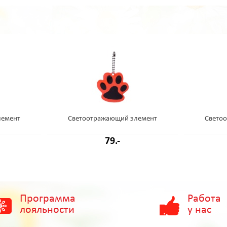
лемент
Светоотражающий элемент
Свето
79.-
Программа
Работа
лояльности
у нас