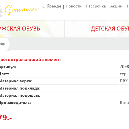
О бренде
Новости
Рассрочка
Акции
Франчайзинг
Оставить отзыв
Статьи
ЖСКАЯ ОБУВЬ
ДЕТСКАЯ ОБУ
зор
Светоотражающий элемент
Артикул:
7098
Цвет:
сер
Материал верха:
ПВХ
Материал подклада:
Материал подошвы:
Производитель:
Кит
79.-