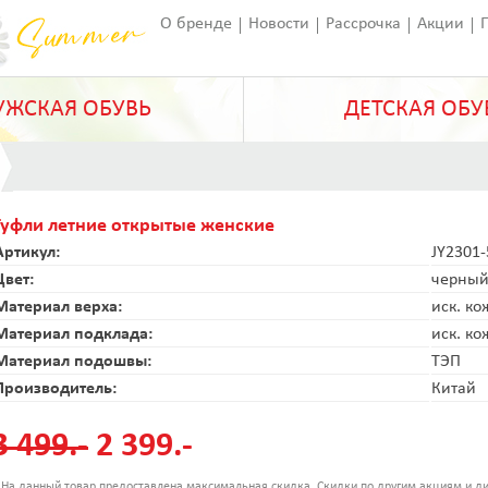
О бренде
Новости
Рассрочка
Акции
Франчайзинг
Оставить отзыв
Статьи
ЖСКАЯ ОБУВЬ
ДЕТСКАЯ ОБУ
Туфли летние открытые женские
Артикул:
JY2301-
Цвет:
черны
Материал верха:
иск. ко
Материал подклада:
иск. ко
Материал подошвы:
ТЭП
Производитель:
Китай
3 499.-
2 399.-
 На данный товар предоставлена максимальная скидка. Скидки по другим акциям и ди