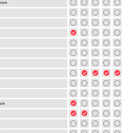
этаж
таж