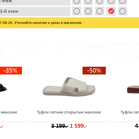
й этаж
1-й этаж
08.26. Уточняйте наличие и цены в магазинах.
-35%
-50%
 женские
Туфли летние открытые женские
Туфли ле
.-
3 199.-
1 599.-
4