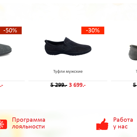
-50%
-30%
Туфли мужские
.-
5 299.-
3 699.-
5
Программа
Работа
лояльности
у нас