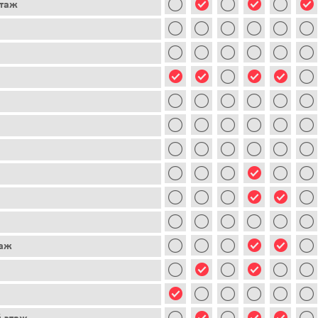
этаж
таж