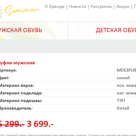
О бренде
Новости
Рассрочка
Акции
Франчайзинг
Оставить отзыв
Статьи
ЖСКАЯ ОБУВЬ
ДЕТСКАЯ ОБУ
Туфли мужские
Артикул:
MEK3PUB
Цвет:
синий
Материал верха:
иск. кож
Материал подклада:
нат. кож
Материал подошвы:
ТЭП
Производитель:
Китай
5 299.-
3 699.-
 На данный товар предоставлена максимальная скидка. Скидки по другим акциям и ди