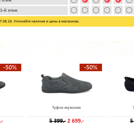
й этаж
1-й этаж
08.26. Уточняйте наличие и цены в магазинах.
-50%
-50%
Туфли мужские
.-
5 399.-
2 699.-
5