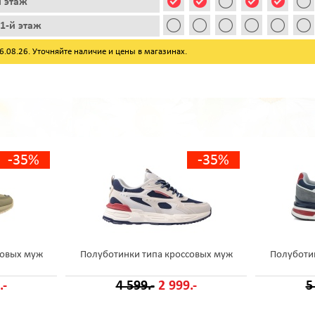
й этаж
1-й этаж
08.26. Уточняйте наличие и цены в магазинах.
-35%
-35%
совых муж
Полуботинки типа кроссовых муж
Полуботи
.-
4 599.-
2 999.-
5