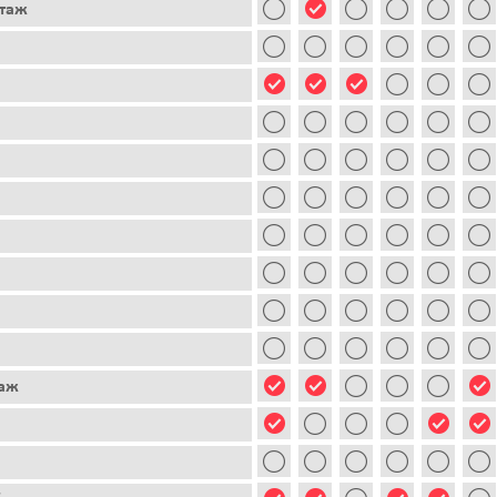
этаж
таж