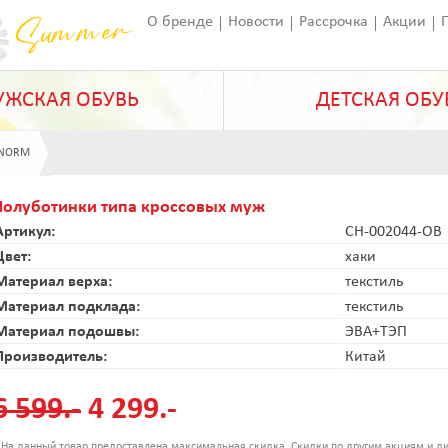
О бренде
Новости
Рассрочка
Акции
Франчайзинг
Оставить отзыв
Статьи
ЖСКАЯ ОБУВЬ
ДЕТСКАЯ ОБУ
ANORM
Полуботинки типа кроссовых муж
Артикул:
CH-002044-OB
Цвет:
хаки
Материал верха:
текстиль
Материал подклада:
текстиль
Материал подошвы:
ЭВА+ТЭП
Производитель:
Китай
6 599.-
4 299.-
 На данный товар предоставлена максимальная скидка. Скидки по другим акциям и ди