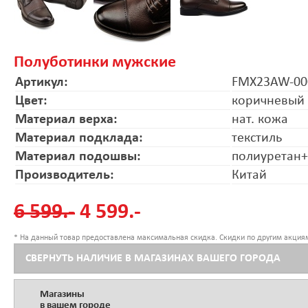
Полуботинки мужские
Артикул:
FMX23AW-00
Цвет:
коричневый
Материал верха:
нат. кожа
Материал подклада:
текстиль
Материал подошвы:
полиуретан
Производитель:
Китай
6 599.-
4 599.-
* На данный товар предоставлена максимальная скидка. Скидки по другим акциям
СВЕРНУТЬ НАЛИЧИЕ В МАГАЗИНАХ ВАШЕГО ГОРОДА
Магазины
в вашем городе