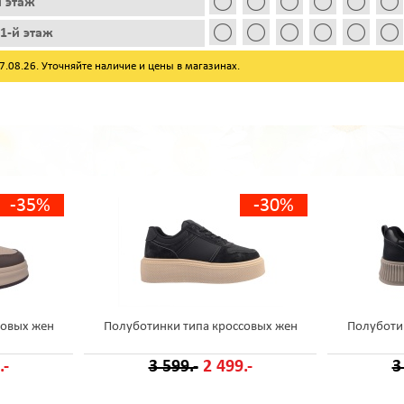
й этаж
1-й этаж
08.26. Уточняйте наличие и цены в магазинах.
-35%
-30%
совых жен
Полуботинки типа кроссовых жен
Полуботи
.-
3 599.-
2 499.-
3