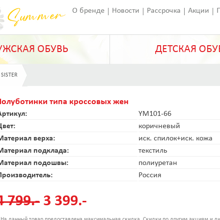
О бренде
Новости
Рассрочка
Акции
Франчайзинг
Оставить отзыв
Статьи
ЖСКАЯ ОБУВЬ
ДЕТСКАЯ ОБУ
 SISTER
Полуботинки типа кроссовых жен
Артикул:
YM101-66
Цвет:
коричневый
Материал верха:
иск. спилок+иск. кожа
Материал подклада:
текстиль
Материал подошвы:
полиуретан
Производитель:
Россия
4 799.-
3 399.-
 На данный товар предоставлена максимальная скидка. Скидки по другим акциям и ди