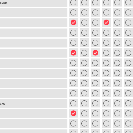
этаж
таж