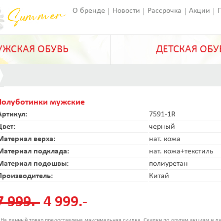
О бренде
Новости
Рассрочка
Акции
Франчайзинг
Оставить отзыв
Статьи
ЖСКАЯ ОБУВЬ
ДЕТСКАЯ ОБУ
Полуботинки мужские
Артикул:
7591-1R
Цвет:
черный
Материал верха:
нат. кожа
Материал подклада:
нат. кожа+текстиль
Материал подошвы:
полиуретан
Производитель:
Китай
7 999.-
4 999.-
 На данный товар предоставлена максимальная скидка. Скидки по другим акциям и ди