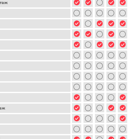
этаж
таж