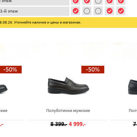
й этаж
1-й этаж
08.26. Уточняйте наличие и цены в магазинах.
-50%
-50%
ские
Полуботинки мужские
Пол
.-
8 399.-
4 999.-
7