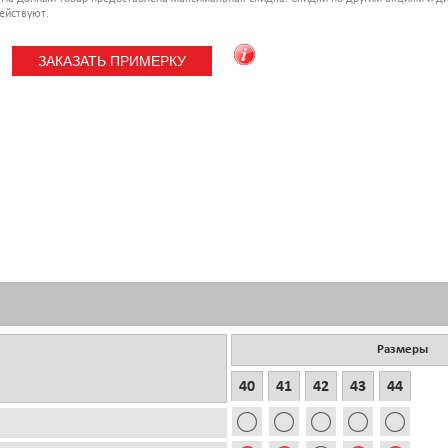
ействуют.
Размеры
40
41
42
43
44