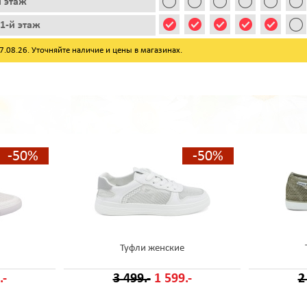
й этаж
1-й этаж
08.26. Уточняйте наличие и цены в магазинах.
-50%
-50%
Туфли женские
.-
3 499.-
1 599.-
2