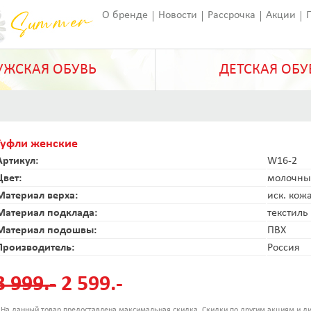
О бренде
Новости
Рассрочка
Акции
Франчайзинг
Оставить отзыв
Статьи
ЖСКАЯ ОБУВЬ
ДЕТСКАЯ ОБУ
Туфли женские
Артикул:
W16-2
Цвет:
молочны
Материал верха:
иск. кож
Материал подклада:
текстиль
Материал подошвы:
ПВХ
Производитель:
Россия
3 999.-
2 599.-
 На данный товар предоставлена максимальная скидка. Скидки по другим акциям и ди