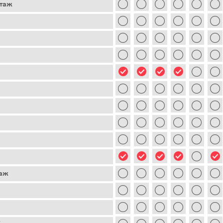
этаж
таж