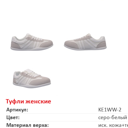
Туфли женские
Артикул:
KE1WW-2
Цвет:
серо-белый
Материал верха:
иск. кожа+т