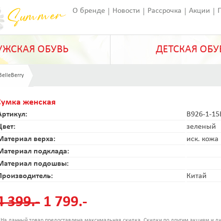
О бренде
Новости
Рассрочка
Акции
Франчайзинг
Оставить отзыв
Статьи
ЖСКАЯ ОБУВЬ
ДЕТСКАЯ ОБУ
BelleBerry
Сумка женская
Артикул:
B926-1-15
Цвет:
зеленый
Материал верха:
иск. кожа
Материал подклада:
Материал подошвы:
Производитель:
Китай
4 399.-
1 799.-
 На данный товар предоставлена максимальная скидка. Скидки по другим акциям и ди