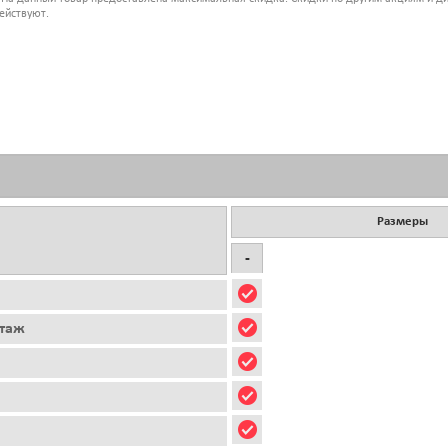
ействуют.
Размеры
-
этаж