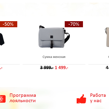
-50%
-70%
Сумка женская
.-
3 999.-
1 499.-
4
Программа
Работа
лояльности
у нас