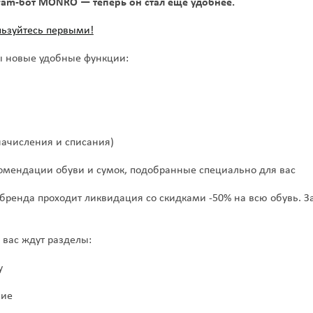
ram-бот MONRO — теперь он стал ещё удобнее.
льзуйтесь первыми!
ы новые удобные функции:
начисления и списания)
омендации обуви и сумок, подобранные специально для вас
 бренда проходит ликвидация со скидками -50% на всю обувь. З
 вас ждут разделы:
у
ние