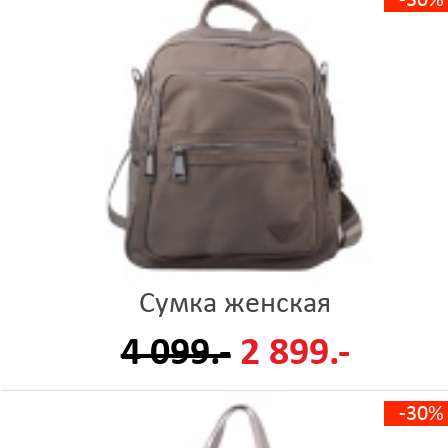
-30%
Сумка женская
4 099.-
2 899.-
-30%