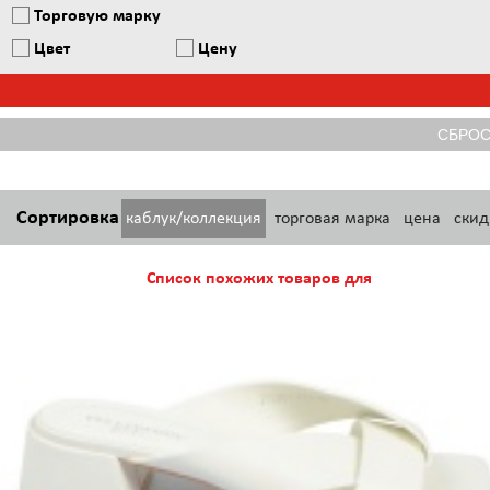
Торговую марку
Цвет
Цену
Сортировка
каблук/коллекция
торговая марка
цена
скид
Список похожих товаров для