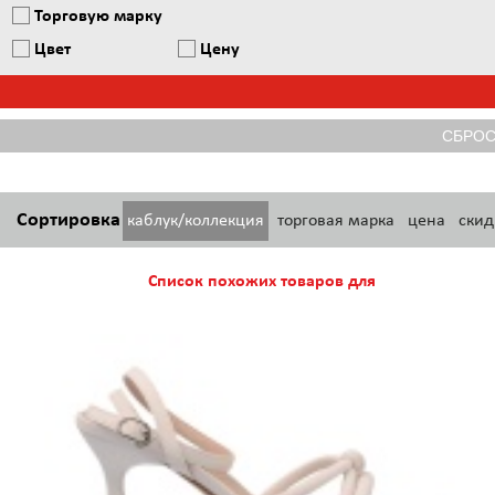
Торговую марку
Цвет
Цену
Сортировка
каблук/коллекция
торговая марка
цена
скид
Список похожих товаров для